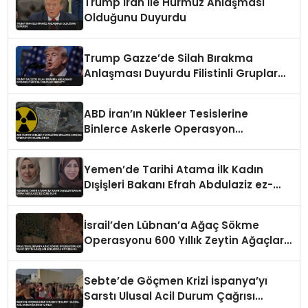
Trump İran ile Hürmüz Anlaşması
Olduğunu Duyurdu
Trump Gazze’de Silah Bırakma
Anlaşması Duyurdu Filistinli Gruplar
Reddetti
ABD İran’ın Nükleer Tesislerine
Binlerce Askerle Operasyon
Hazırlığında
Yemen’de Tarihi Atama İlk Kadın
Dışişleri Bakanı Efrah Abdulaziz ez-
Zube Oldu
İsrail’den Lübnan’a Ağaç Sökme
Operasyonu 600 Yıllık Zeytin Ağaçları
Kökleriyle Götürüldü
Sebte’de Göçmen Krizi İspanya’yı
Sarstı Ulusal Acil Durum Çağrısı