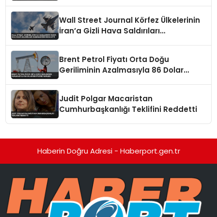
Yapıldı
Wall Street Journal Körfez Ülkelerinin
İran’a Gizli Hava Saldırıları
Düzenlediğini İddia Etti
Brent Petrol Fiyatı Orta Doğu
Geriliminin Azalmasıyla 86 Dolar
Seviyesine Geriledi
Judit Polgar Macaristan
Cumhurbaşkanlığı Teklifini Reddetti
Haberin Doğru Adresi - Haberport.gen.tr