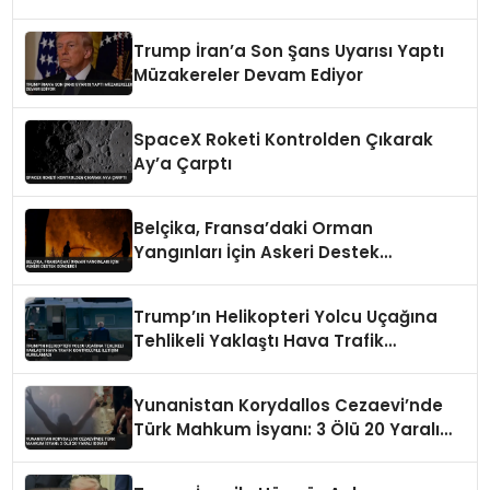
Trump İran’a Son Şans Uyarısı Yaptı
Müzakereler Devam Ediyor
SpaceX Roketi Kontrolden Çıkarak
Ay’a Çarptı
Belçika, Fransa’daki Orman
Yangınları İçin Askeri Destek
Gönderdi
Trump’ın Helikopteri Yolcu Uçağına
Tehlikeli Yaklaştı Hava Trafik
Kontrolüyle İletişim Kurulamadı
Yunanistan Korydallos Cezaevi’nde
Türk Mahkum İsyanı: 3 Ölü 20 Yaralı
İddiası