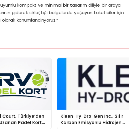
a uyumlu kompakt ve minimal bir tasarım diliyle bir araya
larının giderek sıklaştığı bölgelerde yaşayan tüketiciler için
fi olarak konumlandırıyoruz.”
 Court, Türkiye’den
Kleen-Hy-Dro-Gen Inc., Sıfır
Uzanan Padel Kort
Karbon Emisyonlu Hidrojen
de Güvenin Adresi
Isıtma Teknolojisinde ISO ve