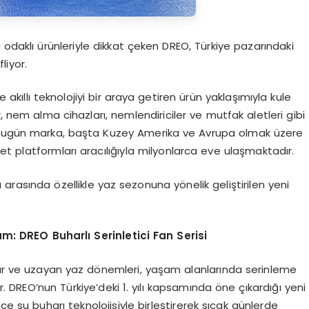
nıcı odaklı ürünleriyle dikkat çeken DREO, Türkiye pazarındaki
liyor.
e akıllı teknolojiyi bir araya getiren ürün yaklaşımıyla kule
ler, nem alma cihazları, nemlendiriciler ve mutfak aletleri gibi
. Bugün marka, başta Kuzey Amerika ve Avrupa olmak üzere
t platformları aracılığıyla milyonlarca eve ulaşmaktadır.
arasında özellikle yaz sezonuna yönelik geliştirilen yeni
m: DREO Buharlı Serinletici Fan Serisi
klar ve uzayan yaz dönemleri, yaşam alanlarında serinleme
. DREO’nun Türkiye’deki 1. yılı kapsamında öne çıkardığı yeni
ince su buharı teknolojisiyle birleştirerek sıcak günlerde