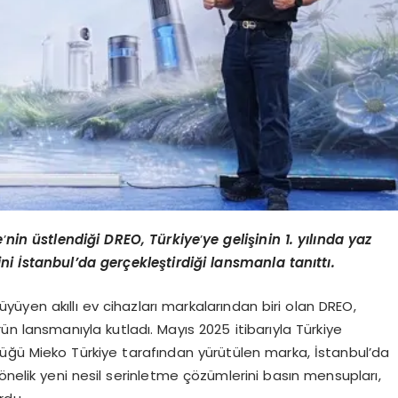
e
’
nin üstlendiği DREO, Türkiye
’
ye gelişinin 1. yılında yaz
i İstanbul’da gerçekleştirdiği lansmanla tanıttı.
yüyen akıllı ev cihazları markalarından biri olan DREO,
rün lansmanıyla kutladı. Mayıs 2025 itibarıyla Türkiye
lüğü Mieko Türkiye tarafından yürütülen marka, İstanbul’da
önelik yeni nesil serinletme çözümlerini basın mensupları,