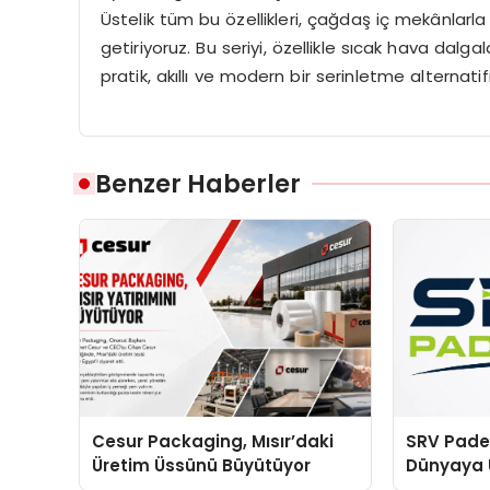
Üstelik tüm bu özellikleri, çağdaş iç mekânlarl
getiriyoruz. Bu seriyi, özellikle sıcak hava dalga
pratik, akıllı ve modern bir serinletme alternati
Benzer Haberler
Cesur Packaging, Mısır’daki
SRV Padel
Üretim Üssünü Büyütüyor
Dünyaya 
Üretimin