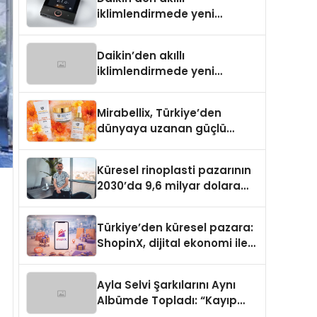
iklimlendirmede yeni
dönem: Madoka Plus
Türkiye’de
Daikin’den akıllı
iklimlendirmede yeni
dönem: Madoka Plus
Türkiye’de
Mirabellix, Türkiye’den
dünyaya uzanan güçlü
büyümesini sürdürüyor
Küresel rinoplasti pazarının
2030’da 9,6 milyar dolara
ulaşması bekleniyor
Türkiye’den küresel pazara:
ShopinX, dijital ekonomi ile
gerçek dünya alışverişini bir
araya getirmeyi hedefliyor
Ayla Selvi Şarkılarını Aynı
Albümde Topladı: “Kayıp
Kasetler 1” 31 Temmuz’da