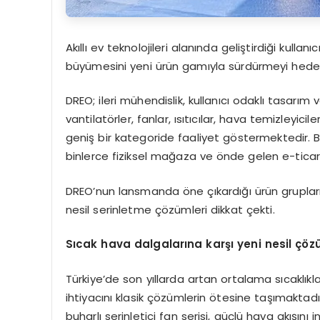
Akıllı ev teknolojileri alanında geliştirdiği kulla
büyümesini yeni ürün gamıyla sürdürmeyi hedef
DREO; ileri mühendislik, kullanıcı odaklı tasarım v
vantilatörler, fanlar, ısıtıcılar, hava temizleyici
geniş bir kategoride faaliyet göstermektedir
binlerce fiziksel mağaza ve önde gelen e-ticare
DREO’nun lansmanda öne çıkardığı ürün grupları 
nesil serinletme çözümleri dikkat çekti.
Sıcak hava dalgalarına karşı yeni nesil çözü
Türkiye’de son yıllarda artan ortalama sıcaklı
ihtiyacını klasik çözümlerin ötesine taşımaktadır
buharlı serinletici fan serisi, güçlü hava akışını 