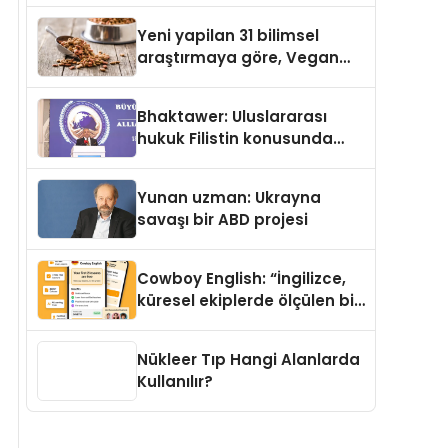
Yayında
Yeni yapilan 31 bilimsel
araştırmaya göre, Vegan
Köpek Maması ve Vegan
Kedi Mamasının İyi
Bhaktawer: Uluslararası
Sindirildiğini Ortaya Koydu
hukuk Filistin konusunda
çifte standart uyguluyor
Yunan uzman: Ukrayna
savaşı bir ABD projesi
Cowboy English: “İngilizce,
küresel ekiplerde ölçülen bir
iş yetkinliğine dönüşüyor”
Nükleer Tıp Hangi Alanlarda
Kullanılır?