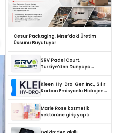
Cesur Packaging, Mısır’daki Üretim
Üssünü Büyütüyor
SRV Padel Court,
Türkiye’den Dünyaya
Uzanan Padel Kort
Üretiminde Güvenin Adresi
Kleen-Hy-Dro-Gen Inc., Sıfır
Karbon Emisyonlu Hidrojen
Isıtma Teknolojisinde ISO ve
TSSA Düzenleyici Onaylarını
Marie Rose kozmetik
Aldı
sektörüne giriş yaptı
Daikin’den akıllı