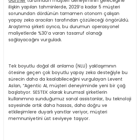
Gartner
tarafından müşteri deneyiminin geleceğine
ilişkin yapılan tahminlerde, 2029’a kadar 5 müşteri
sorunundan dördünün tamamen otonom çalışan
yapay zeka aracıları tarafından çözüleceği öngörüldü.
Araştırma şirketi ayrıca, bu durumun operasyonel
maliyetlerde %30’a varan tasarruf olanağı
sağlayacağını vurguladı.
Tek boyutlu doğal dil anlama (NLU) yaklaşımının
ötesine geçen çok boyutlu yapay zeka desteğiyle bu
sürecin daha da kısalabileceğini vurgulayan Levent
Aslan, “Agentic AI, müşteri deneyiminde yeni bir çağ
başlatıyor. SESTEK olarak kurumsal şirketlerin
kullanımına sunduğumuz sanal assistanlar, bu teknoloji
sayesinde artık daha hassas, daha doğru ve
etkileşimlere duyarlı yanıtlar veriyor, müşteri
memnuniyetini üst seviyeye taşıyor.