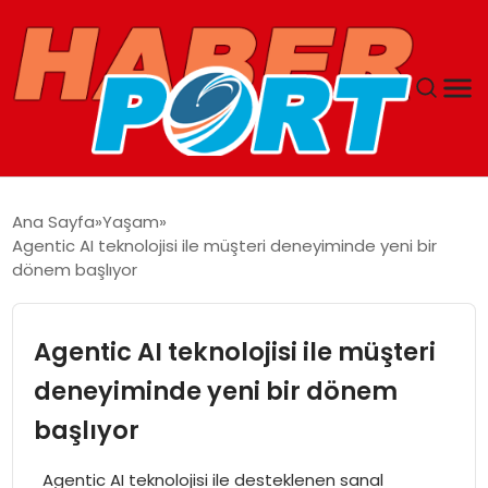
ANASAYFA
Ana Sayfa
Yaşam
Agentic AI teknolojisi ile müşteri deneyiminde yeni bir
GUNCEL
dönem başlıyor
YAŞAM
Agentic AI teknolojisi ile müşteri
SAĞLIK
deneyiminde yeni bir dönem
başlıyor
SPOR
Agentic AI teknolojisi ile desteklenen sanal
MAGAZIN