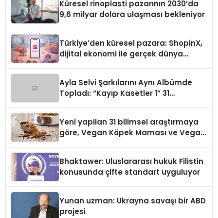
Küresel rinoplasti pazarının 2030’da
9,6 milyar dolara ulaşması bekleniyor
Türkiye’den küresel pazara: ShopinX,
dijital ekonomi ile gerçek dünya
alışverişini bir araya getirmeyi
hedefliyor
Ayla Selvi Şarkılarını Aynı Albümde
Topladı: “Kayıp Kasetler 1” 31
Temmuz’da Yayında
Yeni yapilan 31 bilimsel araştırmaya
göre, Vegan Köpek Maması ve Vegan
Kedi Mamasının İyi Sindirildiğini
Ortaya Koydu
Bhaktawer: Uluslararası hukuk Filistin
konusunda çifte standart uyguluyor
Yunan uzman: Ukrayna savaşı bir ABD
projesi