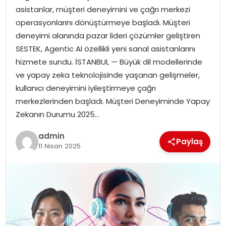
asistanlar, müşteri deneyimini ve çağrı merkezi
operasyonlarını dönüştürmeye başladı. Müşteri
SPOR
deneyimi alanında pazar lideri çözümler geliştiren
SESTEK, Agentic AI özellikli yeni sanal asistanlarını
EĞITIM
hizmete sundu. İSTANBUL — Büyük dil modellerinde
ve yapay zeka teknolojisinde yaşanan gelişmeler,
OTOMOBIL
kullanıcı deneyimini iyileştirmeye çağrı
merkezlerinden başladı. Müşteri Deneyiminde Yapay
TEKNOLOJI
Zekanın Durumu 2025…
EKONOMI
admin
Paylaş
11 Nisan 2025