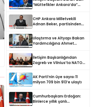
“Müttefikler Ankara’da”
programı paylaşımı
CHP Ankara Milletvekili
Adnan Beker, partisinden
istifa etti
Ulaştırma ve Altyapı Bakan
Yardımcılığına Ahmet
Hamdi Atalay atandı
İletişim Başkanlığından
Zagreb ve Vilnius’ta NATO
konulu panel
AK Parti’nin üye sayısı 11
milyon 709 bin 913’e ulaştı
Cumhurbaşkanı Erdoğan:
Binlerce yıllık şanlı
tarihimizde sadece adalet