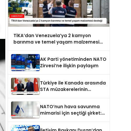
TİKA’dan Venezuela’ya 2 kamyon
barınma ve temel yaşam malzemesi
desteği
AK Parti yönetiminden NATO
Zirvesi’ne ilişkin paylaşım
Türkiye ile Kanada arasında
STA müzakerelerinin
başlatılmasına ilişkin ortak
bildiri
NATO’nun hava savunma
mimarisi için seçtiği şirket:
ASELSAN
İletişim Başkanı Duran’dan