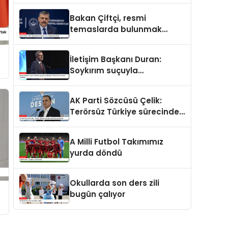
ve merhamet vardır
Bakan Çiftçi, resmi
temaslarda bulunmak
üzere Suriye’ye gidecek
İletişim Başkanı Duran:
Soykırım suçuyla
yargılananlar Türkiye’ye
tarih dersi veremez
AK Parti Sözcüsü Çelik:
Terörsüz Türkiye sürecinde
yeni bir aşamadayız
A Milli Futbol Takımımız
yurda döndü
Okullarda son ders zili
n
bugün çalıyor