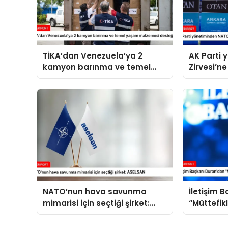
TİKA’dan Venezuela’ya 2
AK Parti
kamyon barınma ve temel
Zirvesi’ne
yaşam malzemesi desteği
NATO’nun hava savunma
İletişim 
mimarisi için seçtiği şirket:
“Müttefik
ASELSAN
programı