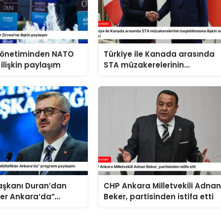
 yönetiminden NATO
Türkiye ile Kanada arasında
 ilişkin paylaşım
STA müzakerelerinin
başlatılmasına ilişkin ortak
bildiri
Başkanı Duran’dan
CHP Ankara Milletvekili Adna
ler Ankara’da”
Beker, partisinden istifa etti
 paylaşımı