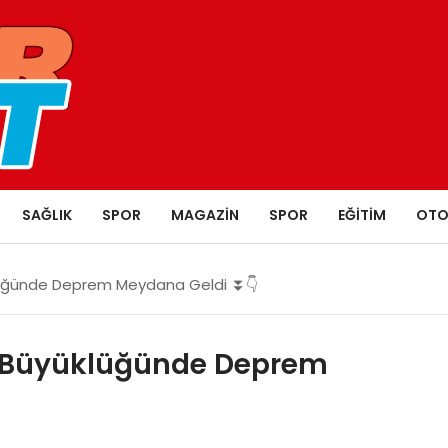
SAĞLIK
SPOR
MAGAZIN
SPOR
EĞITIM
OTO
klüğünde Deprem Meydana Geldi ⏬👇
,6 Büyüklüğünde Deprem