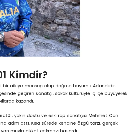
01 Kimdir?
rılı bir aileye mensup olup doğma büyüme Adanalıdır.
lçesinde geçiren sanatçı, sokak kültürüyle iç içe büyüyerek
llarda kazandı.
urat01, yakın dostu ve eski rap sanatçısı Mehmet Can
ına adım attı. Kısa sürede kendine özgü tarzı, gerçek
ü yorumuyla dikkat çekmeyi başardı.