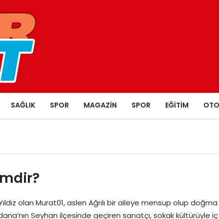
SAĞLIK
SPOR
MAGAZIN
SPOR
EĞITIM
OTO
imdir?
ıldız olan Murat01, aslen Ağrılı bir aileye mensup olup doğma
Adana’nın Seyhan ilçesinde geçiren sanatçı, sokak kültürüyle iç