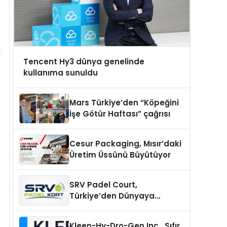
Tencent Hy3 dünya genelinde
kullanıma sunuldu
Mars Türkiye’den “Köpeğini
İşe Götür Haftası” çağrısı
Cesur Packaging, Mısır’daki
Üretim Üssünü Büyütüyor
SRV Padel Court,
Türkiye’den Dünyaya
Uzanan Padel Kort
Üretiminde Güvenin Adresi
Kleen-Hy-Dro-Gen Inc., Sıfır