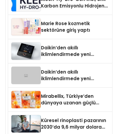
Karbon Emisyonlu Hidrojen
Isıtma Teknolojisinde ISO ve
TSSA Düzenleyici Onaylarını
Marie Rose kozmetik
Aldı
sektörüne giriş yaptı
Daikin’den akıllı
iklimlendirmede yeni
dönem: Madoka Plus
Türkiye’de
Daikin’den akıllı
iklimlendirmede yeni
dönem: Madoka Plus
Türkiye’de
Mirabellix, Türkiye’den
dünyaya uzanan güçlü
büyümesini sürdürüyor
Küresel rinoplasti pazarının
2030’da 9,6 milyar dolara
ulaşması bekleniyor