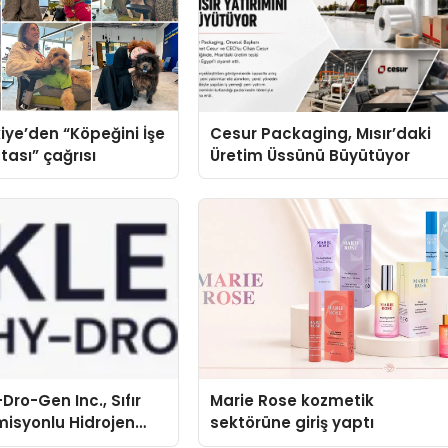
iye’den “Köpeğini İşe
Cesur Packaging, Mısır’daki
tası” çağrısı
Üretim Üssünü Büyütüyor
Dro-Gen Inc., Sıfır
Marie Rose kozmetik
isyonlu Hidrojen
sektörüne giriş yaptı
knolojisinde ISO ve