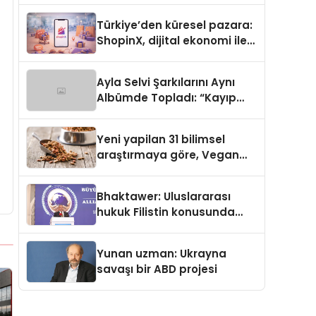
Türkiye’den küresel pazara:
ShopinX, dijital ekonomi ile
gerçek dünya alışverişini bir
araya getirmeyi hedefliyor
Ayla Selvi Şarkılarını Aynı
Albümde Topladı: “Kayıp
Kasetler 1” 31 Temmuz’da
Yayında
Yeni yapilan 31 bilimsel
araştırmaya göre, Vegan
Köpek Maması ve Vegan
Kedi Mamasının İyi
Bhaktawer: Uluslararası
Sindirildiğini Ortaya Koydu
hukuk Filistin konusunda
çifte standart uyguluyor
Yunan uzman: Ukrayna
savaşı bir ABD projesi