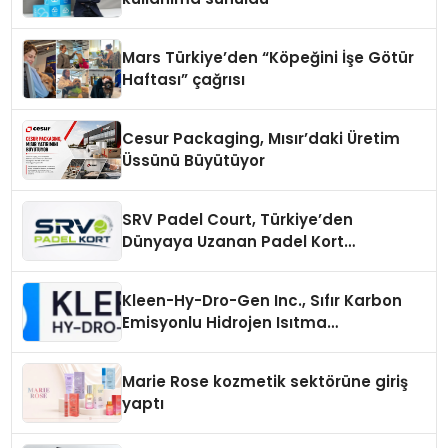
Mars Türkiye’den “Köpeğini İşe Götür
Haftası” çağrısı
Cesur Packaging, Mısır’daki Üretim
Üssünü Büyütüyor
SRV Padel Court, Türkiye’den
Dünyaya Uzanan Padel Kort
Üretiminde Güvenin Adresi
Kleen-Hy-Dro-Gen Inc., Sıfır Karbon
Emisyonlu Hidrojen Isıtma
Teknolojisinde ISO ve TSSA
Düzenleyici Onaylarını Aldı
Marie Rose kozmetik sektörüne giriş
yaptı