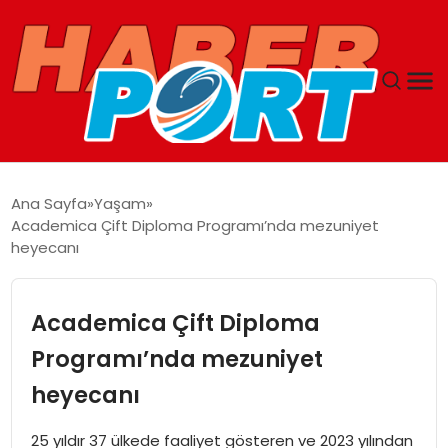
ANASAYFA
Ana Sayfa
Yaşam
Academica Çift Diploma Programı’nda mezuniyet
GUNCEL
heyecanı
YAŞAM
Academica Çift Diploma
SAĞLIK
Programı’nda mezuniyet
heyecanı
SPOR
25 yıldır 37 ülkede faaliyet gösteren ve 2023 yılından
MAGAZIN