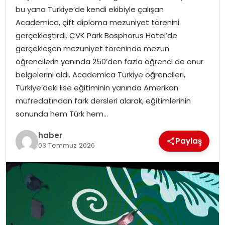
bu yana Türkiye’de kendi ekibiyle çalışan
Academica, çift diploma mezuniyet törenini
SPOR
gerçekleştirdi. CVK Park Bosphorus Hotel’de
gerçekleşen mezuniyet töreninde mezun
EĞITIM
öğrencilerin yanında 250’den fazla öğrenci de onur
belgelerini aldı. Academica Türkiye öğrencileri,
OTOMOBIL
Türkiye’deki lise eğitiminin yanında Amerikan
müfredatından fark dersleri alarak, eğitimlerinin
TEKNOLOJI
sonunda hem Türk hem…
EKONOMI
haber
Paylaş
03 Temmuz 2026