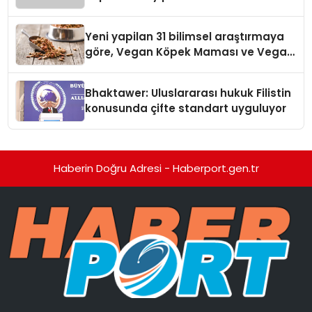
Temmuz’da Yayında
Yeni yapilan 31 bilimsel araştırmaya
göre, Vegan Köpek Maması ve Vegan
Kedi Mamasının İyi Sindirildiğini
Ortaya Koydu
Bhaktawer: Uluslararası hukuk Filistin
konusunda çifte standart uyguluyor
Haberin Doğru Adresi - Haberport.gen.tr