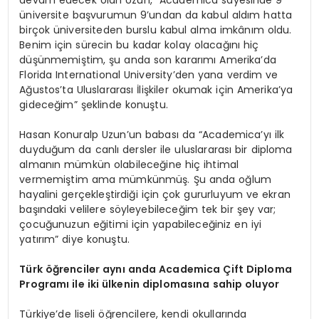
devam edecek olan Uzun, “Academica sayesinde 9
üniversite başvurumun 9’undan da kabul aldım hatta
birçok üniversiteden burslu kabul alma imkânım oldu.
Benim için sürecin bu kadar kolay olacağını hiç
düşünmemiştim, şu anda son kararımı Amerika’da
Florida International University’den yana verdim ve
Ağustos’ta Uluslararası İlişkiler okumak için Amerika’ya
gideceğim” şeklinde konuştu.
Hasan Konuralp Uzun’un babası da “Academica’yı ilk
duyduğum da canlı dersler ile uluslararası bir diploma
almanın mümkün olabileceğine hiç ihtimal
vermemiştim ama mümkünmüş. Şu anda oğlum
hayalini gerçekleştirdiği için çok gururluyum ve ekran
başındaki velilere söyleyebileceğim tek bir şey var;
çocuğunuzun eğitimi için yapabileceğiniz en iyi
yatırım” diye konuştu.
Türk öğrenciler aynı anda Academica Çift Diploma
Programı ile iki ülkenin diplomasına sahip oluyor
Türkiye’de liseli öğrencilere, kendi okullarında