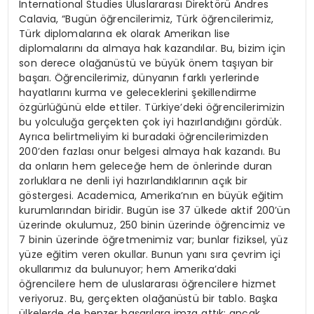
International Studies Uluslararası Direktörü Andres
Calavia, “Bugün öğrencilerimiz, Türk öğrencilerimiz,
Türk diplomalarına ek olarak Amerikan lise
diplomalarını da almaya hak kazandılar. Bu, bizim için
son derece olağanüstü ve büyük önem taşıyan bir
başarı. Öğrencilerimiz, dünyanın farklı yerlerinde
hayatlarını kurma ve geleceklerini şekillendirme
özgürlüğünü elde ettiler. Türkiye’deki öğrencilerimizin
bu yolculuğa gerçekten çok iyi hazırlandığını gördük.
Ayrıca belirtmeliyim ki buradaki öğrencilerimizden
200’den fazlası onur belgesi almaya hak kazandı. Bu
da onların hem geleceğe hem de önlerinde duran
zorluklara ne denli iyi hazırlandıklarının açık bir
göstergesi. Academica, Amerika’nın en büyük eğitim
kurumlarından biridir. Bugün ise 37 ülkede aktif 200’ün
üzerinde okulumuz, 250 binin üzerinde öğrencimiz ve
7 binin üzerinde öğretmenimiz var; bunlar fiziksel, yüz
yüze eğitim veren okullar. Bunun yanı sıra çevrim içi
okullarımız da bulunuyor; hem Amerika’daki
öğrencilere hem de uluslararası öğrencilere hizmet
veriyoruz. Bu, gerçekten olağanüstü bir tablo. Başka
ülkelerde de benzer başarılara imza attık; ancak