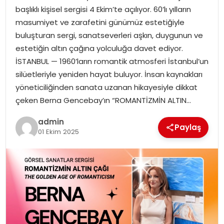
başlıklı kişisel sergisi 4 Ekim’te açılıyor. 60’lı yılların
masumiyet ve zarafetini günümüz estetiğiyle
SPOR
buluşturan sergi, sanatseverleri aşkın, duygunun ve
estetiğin altın çağına yolculuğa davet ediyor.
EĞITIM
İSTANBUL — 1960’ların romantik atmosferi İstanbul’un
silüetleriyle yeniden hayat buluyor. İnsan kaynakları
OTOMOBIL
yöneticiliğinden sanata uzanan hikayesiyle dikkat
çeken Berna Gencebay’ın “ROMANTİZMİN ALTIN…
TEKNOLOJI
admin
Paylaş
EKONOMI
01 Ekim 2025