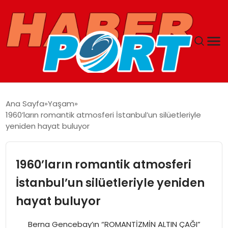
ANASAYFA
Ana Sayfa
Yaşam
1960’ların romantik atmosferi İstanbul’un silüetleriyle
GUNCEL
yeniden hayat buluyor
YAŞAM
1960’ların romantik atmosferi
SAĞLIK
İstanbul’un silüetleriyle yeniden
hayat buluyor
SPOR
Berna Gencebay’ın “ROMANTİZMİN ALTIN ÇAĞI”
MAGAZIN