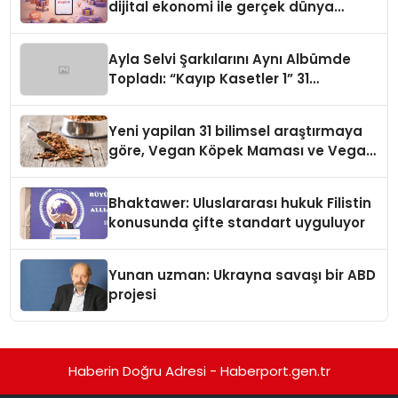
dijital ekonomi ile gerçek dünya
alışverişini bir araya getirmeyi
hedefliyor
Ayla Selvi Şarkılarını Aynı Albümde
Topladı: “Kayıp Kasetler 1” 31
Temmuz’da Yayında
Yeni yapilan 31 bilimsel araştırmaya
göre, Vegan Köpek Maması ve Vegan
Kedi Mamasının İyi Sindirildiğini
Ortaya Koydu
Bhaktawer: Uluslararası hukuk Filistin
konusunda çifte standart uyguluyor
Yunan uzman: Ukrayna savaşı bir ABD
projesi
Haberin Doğru Adresi - Haberport.gen.tr