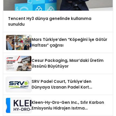
Tencent Hy3 dünya genelinde kullanıma
sunuldu
Mars Türkiye’den “Köpeğini İşe Götür
Haftası” çağrısı
Cesur Packaging, Mısır’daki Üretim
Üssünü Büyütüyor
SRV Padel Court, Türkiye’den
Dünyaya Uzanan Padel Kort
Üretiminde Güvenin Adresi
Kleen-Hy-Dro-Gen Inc., Sıfır Karbon
Emisyonlu Hidrojen Isıtma
Teknolojisinde ISO ve TSSA