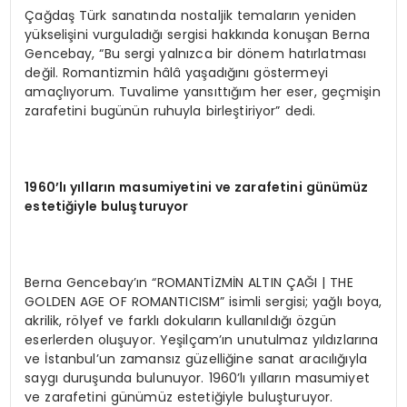
Çağdaş Türk sanatında nostaljik temaların yeniden
yükselişini vurguladığı sergisi hakkında konuşan Berna
Gencebay, “Bu sergi yalnızca bir dönem hatırlatması
değil. Romantizmin hâlâ yaşadığını göstermeyi
amaçlıyorum. Tuvalime yansıttığım her eser, geçmişin
zarafetini bugünün ruhuyla birleştiriyor” dedi.
1960’lı yılların masumiyetini ve zarafetini günümüz
estetiğiyle buluşturuyor
Berna Gencebay’ın “ROMANTİZMİN ALTIN ÇAĞI | THE
GOLDEN AGE OF ROMANTICISM” isimli sergisi; yağlı boya,
akrilik, rölyef ve farklı dokuların kullanıldığı özgün
eserlerden oluşuyor. Yeşilçam’ın unutulmaz yıldızlarına
ve İstanbul’un zamansız güzelliğine sanat aracılığıyla
saygı duruşunda bulunuyor. 1960’lı yılların masumiyet
ve zarafetini günümüz estetiğiyle buluşturuyor.