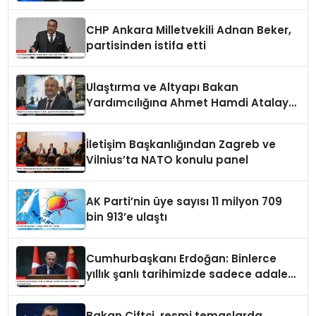
paylaşımı
CHP Ankara Milletvekili Adnan Beker,
partisinden istifa etti
Ulaştırma ve Altyapı Bakan
Yardımcılığına Ahmet Hamdi Atalay
atandı
İletişim Başkanlığından Zagreb ve
Vilnius’ta NATO konulu panel
AK Parti’nin üye sayısı 11 milyon 709
bin 913’e ulaştı
Cumhurbaşkanı Erdoğan: Binlerce
yıllık şanlı tarihimizde sadece adalet
ve merhamet vardır
Bakan Çiftçi, resmi temaslarda