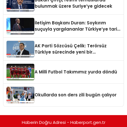
bulunmak üzere Suriye’ye gidecek
İletişim Başkanı Duran: Soykırım
suçuyla yargılananlar Türkiye’ye tarih
dersi veremez
AK Parti Sözcüsü Çelik: Terörsüz
Türkiye sürecinde yeni bir
aşamadayız
A Milli Futbol Takımımız yurda döndü
Okullarda son ders zili bugün çalıyor
Haberin Doğru Adresi - Haberport.gen.tr