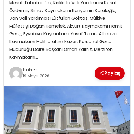
Mesut Tabakcıoğlu, Kırıkkale Vali Yardımcısı Resul
Özdemir, Simav Kaymakamı Bünyamin Karaloğlu,
SPOR
Van Vali Yardımcısı Lütfullah Göktaş, Mülkiye
Müfettişi Doğan Kemelek, Akyurt Kaymakamı Hamit
EĞITIM
Genç, Eyyübiye Kaymakamı Yusuf Turan, Altınova
Kaymakamı Halil İbrahim Kazar, Personel Genel
OTOMOBIL
Müdürlüğü Daire Başkanı Orhan Yalınız, Merzifon
Kaymakamı…
TEKNOLOJI
haber
Paylaş
19 Mayıs 2026
EKONOMI